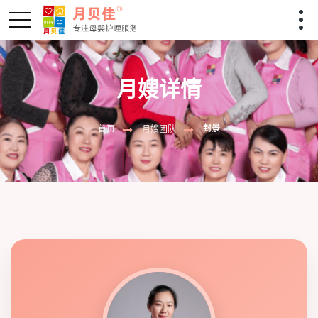
月嫂详情
封景
首页
月嫂团队