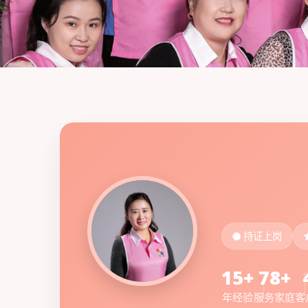
持证上岗
15+
78+
年经验
服务家庭
客