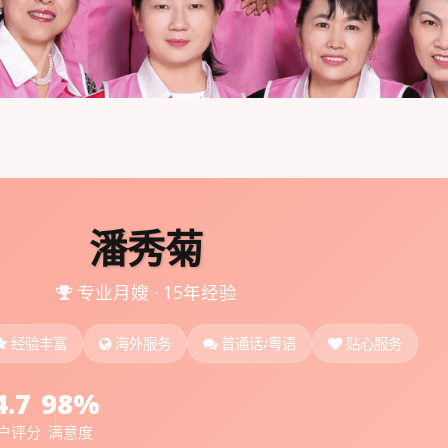
潘秀菊
专业月嫂 · 15年经验
经验丰富
海外服务
普通话/粤语
贴心服务
4.7
98%
户评分
满意度